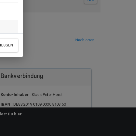
Nach oben
IESSEN
Bankverbindung
Konto-Inhaber
: Klaus-Peter Horst
IBAN
: DE88 2019 0109 0000 8103 50
BIC
: GENODEF1HH4
dest Du hier.
Bank
: VReG Itzehoe