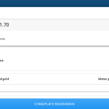
ng
Aktueller Flyer
Fragen & Antworten
1.70
rie:
se:
ndgeld
Meterp
STANDPLATZ RESERVIEREN