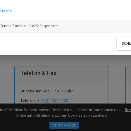
e Maps
 Termin findet in -20672 Tagen statt
Facebook
SCHL
Telefon & Fax
Bürozeiten
: Mo–Fr 9–16 Uhr
Telefon
:
+49 (0) 4821 4700
Telefax
: +49 (0) 4821 747 175
ies?
🍪 Diese Website verwendet Cookies – nähere Informationen dazu:
fin
Klicke auf „Ich stimme zu“, um Cookies zu akzeptieren.
Mobil
:
+49 (0) 151- 501 55 341
ICH STIMME ZU