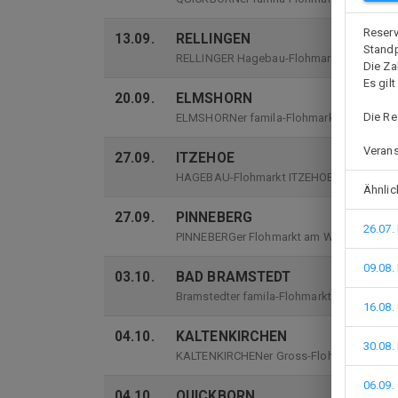
Reserv
13.09.
RELLINGEN
Standp
RELLINGER Hagebau-Flohmarkt
Die Za
Es gil
20.09.
ELMSHORN
Die Re
ELMSHORNer famila-Flohmarkt
Verans
27.09.
ITZEHOE
HAGEBAU-Flohmarkt ITZEHOE-Nord
Ähnlic
27.09.
PINNEBERG
26.07
PINNEBERGer Flohmarkt am Westring Gelä
09.08
03.10.
BAD BRAMSTEDT
Bramstedter famila-Flohmarkt
16.08
04.10.
KALTENKIRCHEN
30.08
KALTENKIRCHENer Gross-Flohmarkt
06.09
04.10.
QUICKBORN