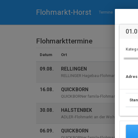
Flohmarkt-Horst
Termine
Reservieru
01.0
Flohmarkttermine
Katego
Datum
Ort
09.08.
RELLINGEN
RELLINGER Hagebau-Flohmarkt
Adres
16.08.
QUICKBORN
QUICKBORNer famila-Flohmarkt
Sta
30.08.
HALSTENBEK
ADLER-Flohmarkt an der Wohnmeile
06.09.
QUICKBORN
QUICKBORNer famila-Flohmarkt