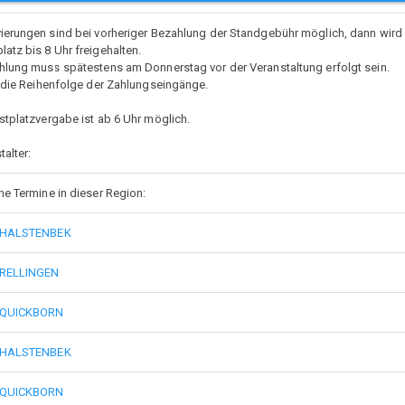
ierungen sind bei vorheriger Bezahlung der Standgebühr möglich, dann wird
latz bis 8 Uhr freigehalten.
hlung muss spätestens am Donnerstag vor der Veranstaltung erfolgt sein.
t die Reihenfolge der Zahlungseingänge.
stplatzvergabe ist ab 6 Uhr möglich.
talter:
he Termine in dieser Region:
. HALSTENBEK
nde Toom neben famila/Aldi
. RELLINGEN
. QUICKBORN
. HALSTENBEK
. QUICKBORN