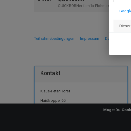
QUICKBORNer famila-Flohmarkt
Googl
Dieser
Teilnahmebedingungen
Impressum
Datenschutz
Kontakt
Klaus-Peter Horst
Haidkoppel 65
25524 Itzehoe
Magst Du Cook
E-Mail
:
kphorst@web.de